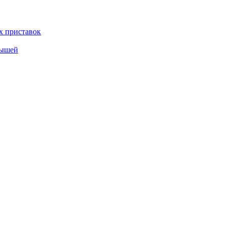
х приставок
мышей